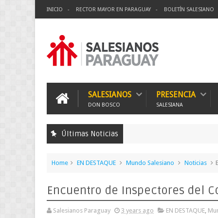
INICIO
RECTOR MAYOR EN PARAGUAY
BOLETÍN SALESIANO
SALESIANOS
PRESENCIA
DON BOSCO
SALESIANA
Últimas Noticias
Home
EN DESTAQUE
Mundo Salesiano
Noticias
Encuentro de Inspectores del Co
Salesianos Paraguay
3 years ago
EN DESTAQUE
,
Mun