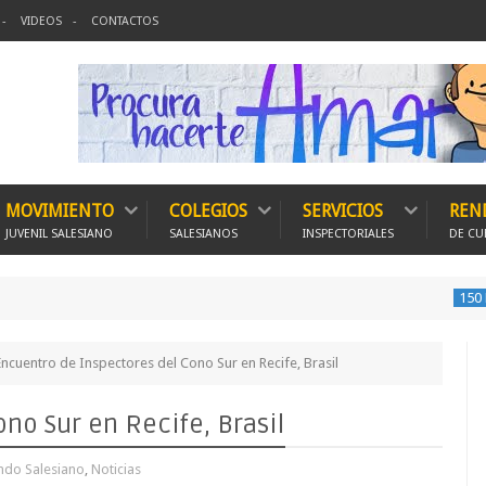
VIDEOS
CONTACTOS
MOVIMIENTO
COLEGIOS
SERVICIOS
REN
JUVENIL SALESIANO
SALESIANOS
INSPECTORIALES
DE CU
150 Expedición
Encuentro de Inspectores del Cono Sur en Recife, Brasil
no Sur en Recife, Brasil
do Salesiano
,
Noticias