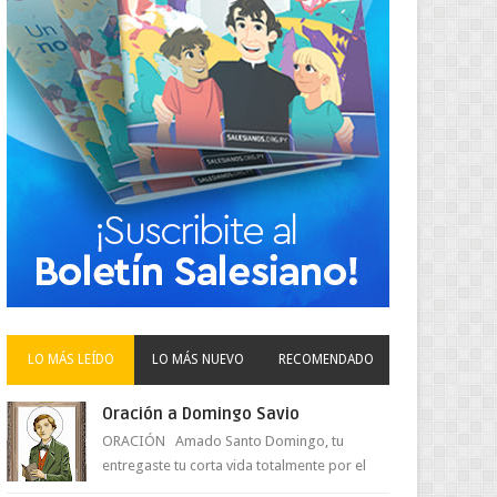
LO MÁS LEÍDO
LO MÁS NUEVO
RECOMENDADO
Oración a Domingo Savio
ORACIÓN Amado Santo Domingo, tu
entregaste tu corta vida totalmente por el
amor a Jesús y su Madre. Ayuda hoy a la