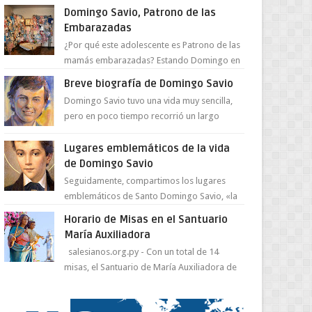
juventud para ...
Domingo Savio, Patrono de las
Embarazadas
¿Por qué este adolescente es Patrono de las
mamás embarazadas? Estando Domingo en
el Oratorio en Turín, un día le pide a Don
Breve biografía de Domingo Savio
Bosco...
Domingo Savio tuvo una vida muy sencilla,
pero en poco tiempo recorrió un largo
camino de santidad, obra maestra del
Espíritu Santo y fr...
Lugares emblemáticos de la vida
de Domingo Savio
Seguidamente, compartimos los lugares
emblemáticos de Santo Domingo Savio, «la
obra maestra de la pedagogía de Don
Horario de Misas en el Santuario
Bosco». San Giovann...
María Auxiliadora
salesianos.org.py - Con un total de 14
misas, el Santuario de María Auxiliadora de
Asunción se prepara para celebrar día de su
Santa Patr...