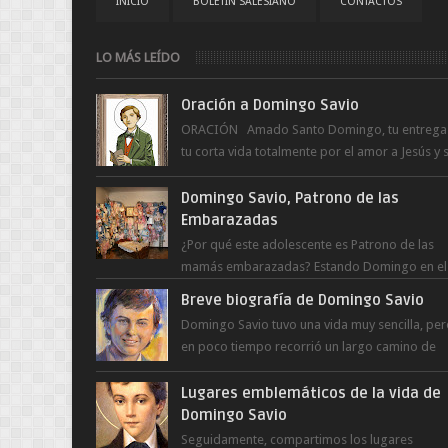
INICIO
BOLETÍN SALESIANO
CONTACTOS
LO MÁS LEÍDO
Oración a Domingo Savio
ORACIÓN Amado Santo Domingo, tu entrega
tu corta vida totalmente por el amor a Jesús y 
Madre. Ayuda hoy a la juventud para ...
Domingo Savio, Patrono de las
Embarazadas
¿Por qué este adolescente es Patrono de las
mamás embarazadas? Estando Domingo en el
Oratorio en Turín, un día le pide a Don Bosco..
Breve biografía de Domingo Savio
Domingo Savio tuvo una vida muy sencilla, pe
en poco tiempo recorrió un largo camino de
santidad, obra maestra del Espíritu Santo y fr..
Lugares emblemáticos de la vida de
Domingo Savio
Seguidamente, compartimos los lugares