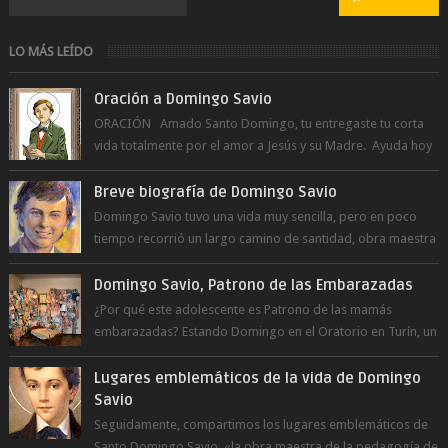
LO MÁS LEÍDO
Oración a Domingo Savio
ORACIÓN Amado Santo Domingo, tu entregaste tu corta
vida totalmente por el amor a Jesús y su Madre. Ayuda hoy
a la juventud para ...
Breve biografía de Domingo Savio
Domingo Savio tuvo una vida muy sencilla, pero en poco
tiempo recorrió un largo camino de santidad, obra maestra
del Espíritu Santo y fr...
Domingo Savio, Patrono de las Embarazadas
¿Por qué este adolescente es Patrono de las mamás
embarazadas? Estando Domingo en el Oratorio en Turín, un
día le pide a Don Bosco...
Lugares emblemáticos de la vida de Domingo
Savio
Seguidamente, compartimos los lugares emblemáticos de
Santo Domingo Savio, «la obra maestra de la pedagogía de