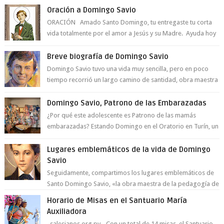
Oración a Domingo Savio
ORACIÓN Amado Santo Domingo, tu entregaste tu corta
vida totalmente por el amor a Jesús y su Madre. Ayuda hoy
a la juventud para ...
Breve biografía de Domingo Savio
Domingo Savio tuvo una vida muy sencilla, pero en poco
tiempo recorrió un largo camino de santidad, obra maestra
del Espíritu Santo y fr...
Domingo Savio, Patrono de las Embarazadas
¿Por qué este adolescente es Patrono de las mamás
embarazadas? Estando Domingo en el Oratorio en Turín, un
día le pide a Don Bosco...
Lugares emblemáticos de la vida de Domingo
Savio
Seguidamente, compartimos los lugares emblemáticos de
Santo Domingo Savio, «la obra maestra de la pedagogía de
Don Bosco». San Giovann...
Horario de Misas en el Santuario María
Auxiliadora
salesianos.org.py - Con un total de 14 misas, el Santuario