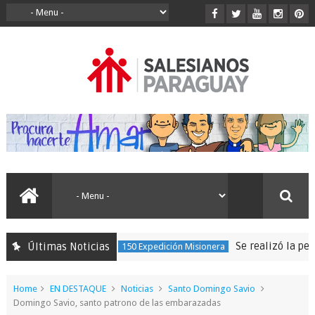
Se realizó la peregri
Últimas Noticias
150 Expedición Misionera
Home
EN DESTAQUE
Noticias
Santo Domingo Savio
Domingo Savio, santo patrono de las embarazadas