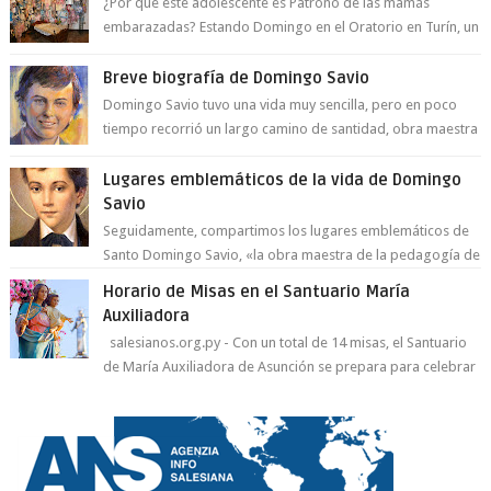
¿Por qué este adolescente es Patrono de las mamás
embarazadas? Estando Domingo en el Oratorio en Turín, un
día le pide a Don Bosco...
Breve biografía de Domingo Savio
Domingo Savio tuvo una vida muy sencilla, pero en poco
tiempo recorrió un largo camino de santidad, obra maestra
del Espíritu Santo y fr...
Lugares emblemáticos de la vida de Domingo
Savio
Seguidamente, compartimos los lugares emblemáticos de
Santo Domingo Savio, «la obra maestra de la pedagogía de
Don Bosco». San Giovann...
Horario de Misas en el Santuario María
Auxiliadora
salesianos.org.py - Con un total de 14 misas, el Santuario
de María Auxiliadora de Asunción se prepara para celebrar
día de su Santa Patr...