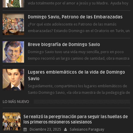
vida totalmente por el amor a Jesús y su Madre. Ayuda hoy
a la juventud para ...
Domingo Savio, Patrono de las Embarazadas
¿Por qué este adolescente es Patrono de las mamás
embarazadas? Estando Domingo en el Oratorio en Turín, un
día le pide a Don Bosco...
Breve biografía de Domingo Savio
Domingo Savio tuvo una vida muy sencilla, pero en poco
tiempo recorrió un largo camino de santidad, obra maestra
del Espíritu Santo y fr...
Lugares emblemáticos de la vida de Domingo
Savio
Seguidamente, compartimos los lugares emblemáticos de
Santo Domingo Savio, «la obra maestra de la pedagogía de
Don Bosco». San Giovann...
LO MÁS NUEVO
Se realizó la peregrinación para seguir las huellas de
los primeros misioneros salesianos
Diciembre 23, 2025
Salesianos Paraguay