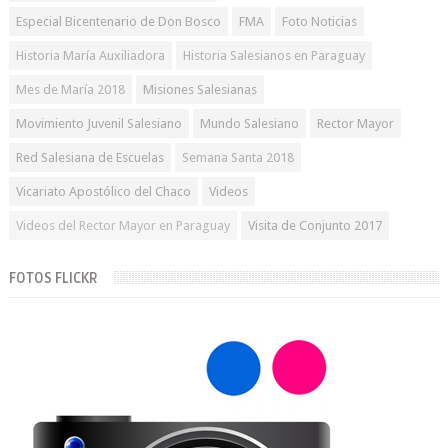
Especial Bicentenario de Don Bosco
FMA
Foto Noticias
Historia María Auxiliadora
Historia Salesianos en Paraguay
Mes de María 2018
Misiones Salesianas
Movimiento Juvenil Salesiano
Mundo Salesiano
Rector Mayor
Red Salesiana de Escuelas
Semana Santa 2018
Vicariato Apostólico del Chaco
Videos
Videos del Rector Mayor en Paraguay
Visita de Conjunto 2017
FOTOS FLICKR