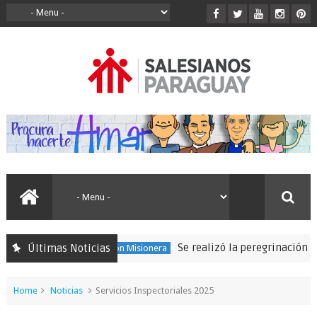
Se realizó la peregrinación para seg
Últimas Noticias
150 Expedición Misionera
Home
Noticias
Servicios Inspectoriales 2025