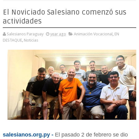
El Noviciado Salesiano comenzó sus
actividades
Salesianos Paraguay
year ago
Animación Vocacional
,
EN
DESTAQUE
,
Noticias
salesianos.org.py -
El pasado 2 de febrero se dio