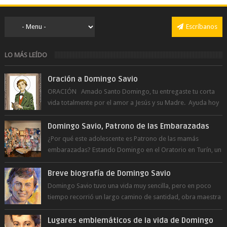
Escríbanos
LO MÁS LEÍDO
Oración a Domingo Savio
ORACIÓN Amado Santo Domingo, tu entregaste tu corta
vida totalmente por el amor a Jesús y su Madre. Ayuda hoy
a la juventud para ...
Domingo Savio, Patrono de las Embarazadas
¿Por qué este adolescente es Patrono de las mamás
embarazadas? Estando Domingo en el Oratorio en Turín, un
día le pide a Don Bosco...
Breve biografía de Domingo Savio
Domingo Savio tuvo una vida muy sencilla, pero en poco
tiempo recorrió un largo camino de santidad, obra maestra
del Espíritu Santo y fr...
Lugares emblemáticos de la vida de Domingo