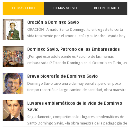
LO MÁS LEÍDO
LO MÁS NUEVO
RECOMENDADO
Oración a Domingo Savio
ORACIÓN Amado Santo Domingo, tu entregaste tu corta
vida totalmente por el amor a Jesús y su Madre. Ayuda hoy
a la juventud para ...
Domingo Savio, Patrono de las Embarazadas
¿Por qué este adolescente es Patrono de las mamás
embarazadas? Estando Domingo en el Oratorio en Turín, un
día le pide a Don Bosco...
Breve biografía de Domingo Savio
Domingo Savio tuvo una vida muy sencilla, pero en poco
tiempo recorrió un largo camino de santidad, obra maestra
del Espíritu Santo y fr...
Lugares emblemáticos de la vida de Domingo
Savio
Seguidamente, compartimos los lugares emblemáticos de
Santo Domingo Savio, «la obra maestra de la pedagogía de
Don Bosco». San Giovann...