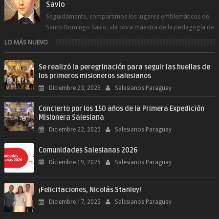
Savio
Seguidamente, compartimos los lugares emblemáticos de
Santo Domingo Savio, «la obra maestra de la pedagogía de
Don Bosco». San Giovann...
LO MÁS NUEVO
Se realizó la peregrinación para seguir las huellas de
los primeros misioneros salesianos
Diciembre 23, 2025
Salesianos Paraguay
Concierto por los 150 años de la Primera Expedición
Misionera Salesiana
Diciembre 22, 2025
Salesianos Paraguay
Comunidades Salesianas 2026
Diciembre 19, 2025
Salesianos Paraguay
¡Felicitaciones, Nicolás Stanley!
Diciembre 17, 2025
Salesianos Paraguay