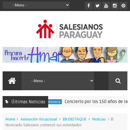
Concierto por los 150 años de la Pri
Últimas Noticias
150 Expedición Misionera
Home
Animación Vocacional
EN DESTAQUE
Noticias
El
Noviciado Salesiano comenzó sus actividades