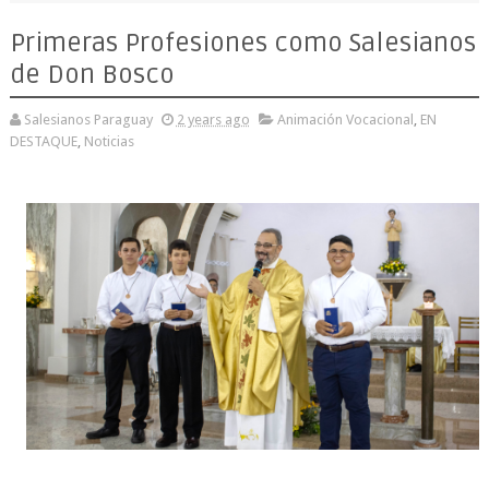
Primeras Profesiones como Salesianos
de Don Bosco
Salesianos Paraguay
2 years ago
Animación Vocacional
,
EN
DESTAQUE
,
Noticias