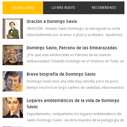
LO MÁS LEÍDO
LO MÁS NUEVO
RECOMENDADO
Oración a Domingo Savio
ORACIÓN Amado Santo Domingo, tu entregaste tu corta
vida totalmente por el amor a Jesús y su Madre. Ayuda hoy
a la juventud para ...
Domingo Savio, Patrono de las Embarazadas
¿Por qué este adolescente es Patrono de las mamás
embarazadas? Estando Domingo en el Oratorio en Turín, un
día le pide a Don Bosco...
Breve biografía de Domingo Savio
Domingo Savio tuvo una vida muy sencilla, pero en poco
tiempo recorrió un largo camino de santidad, obra maestra
del Espíritu Santo y fr...
Lugares emblemáticos de la vida de Domingo
Savio
Seguidamente, compartimos los lugares emblemáticos de
Santo Domingo Savio, «la obra maestra de la pedagogía de
Don Bosco». San Giovann...