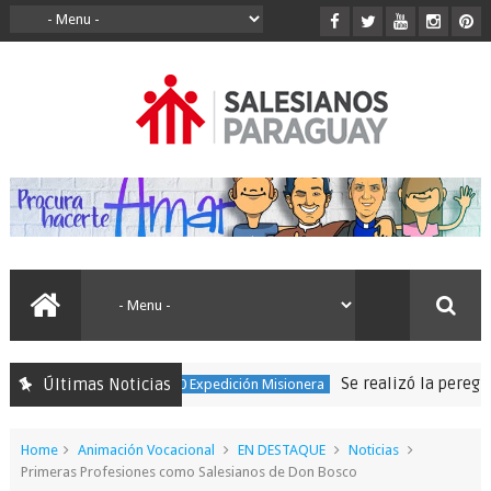
Se realizó la peregrinac
Últimas Noticias
150 Expedición Misionera
Home
Animación Vocacional
EN DESTAQUE
Noticias
Primeras Profesiones como Salesianos de Don Bosco