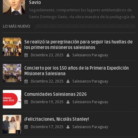
Savio
Seguidamente, compartimos los lugares emblemáticos de
Santo Domingo Savio, «la obra maestra de la pedagogía de
Don Bosco». San Giovann...
LO MÁS NUEVO
Se realizó la peregrinación para seguir las huellas de
los primeros misioneros salesianos
Diciembre 23, 2025
Salesianos Paraguay
Concierto por los 150 años de la Primera Expedición
Misionera Salesiana
Diciembre 22, 2025
Salesianos Paraguay
Comunidades Salesianas 2026
Diciembre 19, 2025
Salesianos Paraguay
¡Felicitaciones, Nicolás Stanley!
Diciembre 17, 2025
Salesianos Paraguay