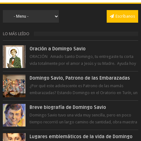
Escríbanos
LO MÁS LEÍDO
Oración a Domingo Savio
ORACIÓN Amado Santo Domingo, tu entregaste tu corta
vida totalmente por el amor a Jesús y su Madre. Ayuda hoy
a la juventud para ...
Domingo Savio, Patrono de las Embarazadas
¿Por qué este adolescente es Patrono de las mamás
embarazadas? Estando Domingo en el Oratorio en Turín, un
día le pide a Don Bosco...
Breve biografía de Domingo Savio
Domingo Savio tuvo una vida muy sencilla, pero en poco
tiempo recorrió un largo camino de santidad, obra maestra
del Espíritu Santo y fr...
Lugares emblemáticos de la vida de Domingo