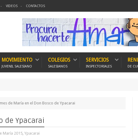
VIDEOS
CONTACTOS
MOVIMIENTO
COLEGIOS
SERVICIOS
REN
JUVENIL SALESIANO
SALESIANOS
INSPECTORIALES
DE CU
 mes de María en el Don Bosco de Ypacarai
o de Ypacarai
e María 2015
,
Ypacarai