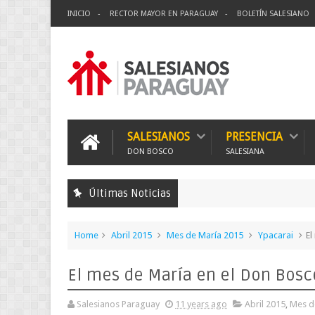
INICIO
RECTOR MAYOR EN PARAGUAY
BOLETÍN SALESIANO
SALESIANOS
PRESENCIA
DON BOSCO
SALESIANA
Últimas Noticias
Home
Abril 2015
Mes de María 2015
Ypacarai
El
El mes de María en el Don Bosc
Salesianos Paraguay
11 years ago
Abril 2015
,
Mes d