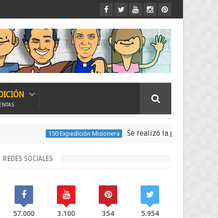
DICIÓN
ENTAS
Se realizó la peregrinación para seg
150 Expedición Misionera
REDES SOCIALES
57.000
3.100
354
5.954