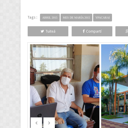
Tags :
ABRIL 2015
MES DE MARÍA 2015
YPACARAI
Tuiteá
Compartí