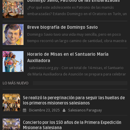
Domingo Savio, Patrono de las Embarazadas
¿Por qué este adolescente es Patrono de las mamás
embarazadas? Estando Domingo en el Oratorio en Turín, un
día le pide a Don Bosco...
Breve biografía de Domingo Savio
Domingo Savio tuvo una vida muy sencilla, pero en poco
tiempo recorrió un largo camino de santidad, obra maestra
del Espíritu Santo y fr...
Horario de Misas en el Santuario María
Auxiliadora
salesianos.org.py - Con un total de 14 misas, el Santuario
de María Auxiliadora de Asunción se prepara para celebrar
día de su Santa Patr...
LO MÁS NUEVO
Se realizó la peregrinación para seguir las huellas de
los primeros misioneros salesianos
Diciembre 23, 2025
Salesianos Paraguay
Concierto por los 150 años de la Primera Expedición
Misionera Salesiana