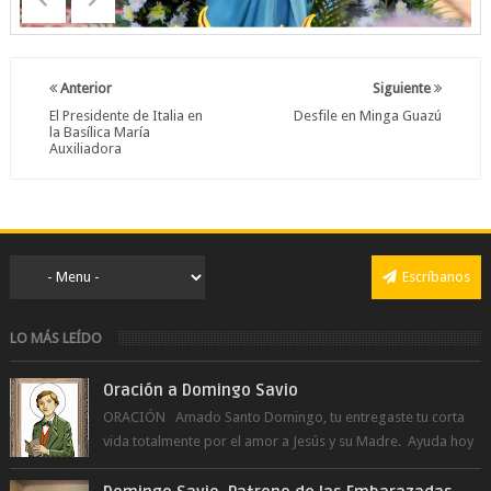
Anterior
Siguiente
El Presidente de Italia en
Desfile en Minga Guazú
la Basílica María
Auxiliadora
Escríbanos
LO MÁS LEÍDO
Oración a Domingo Savio
ORACIÓN Amado Santo Domingo, tu entregaste tu corta
vida totalmente por el amor a Jesús y su Madre. Ayuda hoy
a la juventud para ...