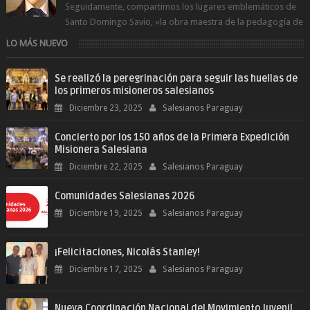
Seguidamente, compartimos los lugares emblemáticos de
Santo Domingo Savio, «la obra maestra de la pedagogía de
Don Bosco». San Giovann...
LO MÁS NUEVO
Se realizó la peregrinación para seguir las huellas de
los primeros misioneros salesianos
Diciembre 23, 2025
Salesianos Paraguay
Concierto por los 150 años de la Primera Expedición
Misionera Salesiana
Diciembre 22, 2025
Salesianos Paraguay
Comunidades Salesianas 2026
Diciembre 19, 2025
Salesianos Paraguay
¡Felicitaciones, Nicolás Stanley!
Diciembre 17, 2025
Salesianos Paraguay
Nueva Coordinación Nacional del Movimiento Juvenil