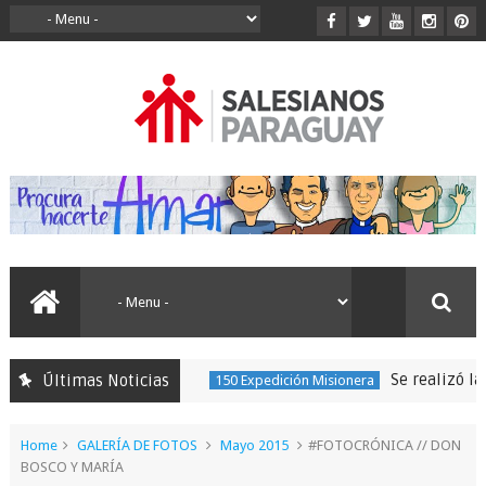
Se realizó la p
Últimas Noticias
150 Expedición Misionera
Home
GALERÍA DE FOTOS
Mayo 2015
#FOTOCRÓNICA // DON
BOSCO Y MARÍA