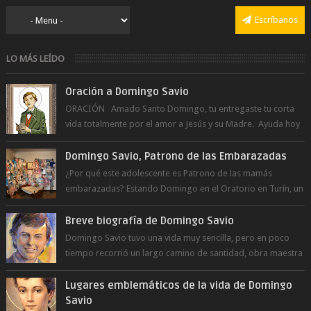
Escríbanos
LO MÁS LEÍDO
Oración a Domingo Savio
ORACIÓN Amado Santo Domingo, tu entregaste tu corta
vida totalmente por el amor a Jesús y su Madre. Ayuda hoy
a la juventud para ...
Domingo Savio, Patrono de las Embarazadas
¿Por qué este adolescente es Patrono de las mamás
embarazadas? Estando Domingo en el Oratorio en Turín, un
día le pide a Don Bosco...
Breve biografía de Domingo Savio
Domingo Savio tuvo una vida muy sencilla, pero en poco
tiempo recorrió un largo camino de santidad, obra maestra
del Espíritu Santo y fr...
Lugares emblemáticos de la vida de Domingo
Savio