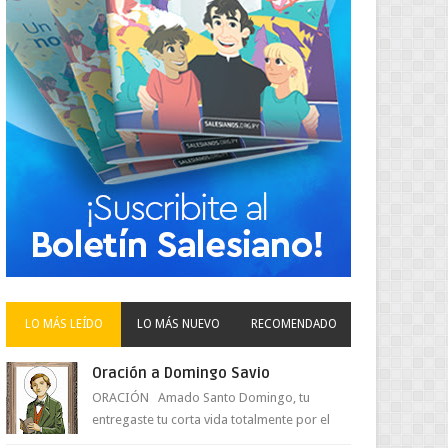
LO MÁS LEÍDO
LO MÁS NUEVO
RECOMENDADO
Oración a Domingo Savio
ORACIÓN Amado Santo Domingo, tu
entregaste tu corta vida totalmente por el
amor a Jesús y su Madre. Ayuda hoy a la