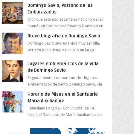
juventud para ...
Domingo Savio, Patrono de las
Embarazadas
¿Por qué este adolescente es Patrono de las
mamás embarazadas? Estando Domingo en
el Oratorio en Turín, un día le pide a Don
Breve biografía de Domingo Savio
Bosco...
Domingo Savio tuvo una vida muy sencilla,
pero en poco tiempo recorrió un largo
camino de santidad, obra maestra del
Espíritu Santo y fr...
Lugares emblemáticos de la vida
de Domingo Savio
Seguidamente, compartimos los lugares
emblemáticos de Santo Domingo Savio, «la
obra maestra de la pedagogía de Don
Horario de Misas en el Santuario
Bosco». San Giovann...
María Auxiliadora
salesianos.org.py - Con un total de 14
misas, el Santuario de María Auxiliadora de
Asunción se prepara para celebrar día de su
Santa Patr...