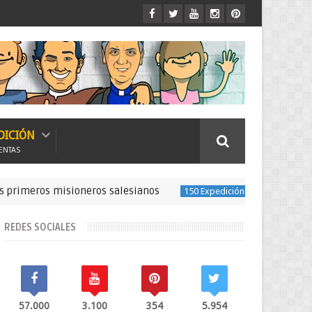
DICIÓN
ENTAS
s misioneros salesianos
Concierto por
150 Expedición Misionera
REDES SOCIALES
57.000
3.100
354
5.954