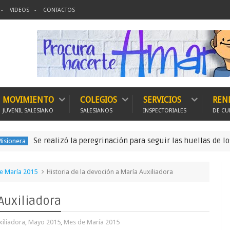
VIDEOS
CONTACTOS
MOVIMIENTO
COLEGIOS
SERVICIOS
REN
JUVENIL SALESIANO
SALESIANOS
INSPECTORIALES
DE CU
Se realizó la peregrinación para seguir las huellas de los primero
e María 2015
Historia de la devoción a María Auxiliadora
Auxiliadora
xiliadora
,
Mayo 2015
,
Mes de María 2015