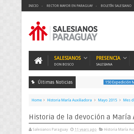
INICIO
RECTOR MAYOR EN PARAGUAY
BOLETÍN SALESIANO
SALESIANOS
PRESENCIA
DON BOSCO
SALESIANA
Últimas Noticias
150 Expedición Misionera
Home
Historia María Auxiliadora
Mayo 2015
Mes d
Historia de la devoción a María 
Salesianos Paraguay
11 years ago
Historia María Au