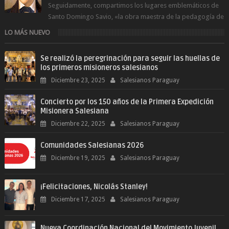
Seguidamente, compartimos los lugares emblemáticos de
Santo Domingo Savio, «la obra maestra de la pedagogía de
Don Bosco». San Giovann...
LO MÁS NUEVO
Se realizó la peregrinación para seguir las huellas de
los primeros misioneros salesianos
Diciembre 23, 2025
Salesianos Paraguay
Concierto por los 150 años de la Primera Expedición
Misionera Salesiana
Diciembre 22, 2025
Salesianos Paraguay
Comunidades Salesianas 2026
Diciembre 19, 2025
Salesianos Paraguay
¡Felicitaciones, Nicolás Stanley!
Diciembre 17, 2025
Salesianos Paraguay
Nueva Coordinación Nacional del Movimiento Juvenil