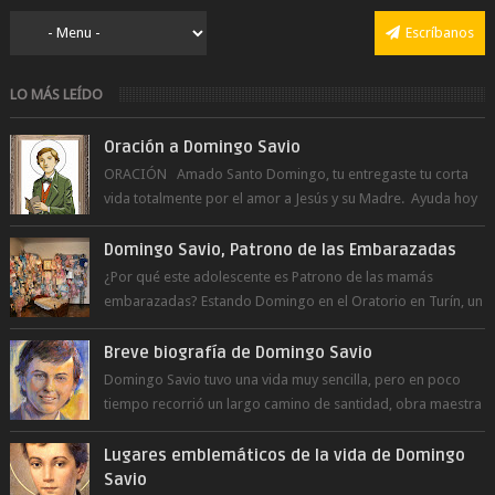
Escríbanos
LO MÁS LEÍDO
Oración a Domingo Savio
ORACIÓN Amado Santo Domingo, tu entregaste tu corta
vida totalmente por el amor a Jesús y su Madre. Ayuda hoy
a la juventud para ...
Domingo Savio, Patrono de las Embarazadas
¿Por qué este adolescente es Patrono de las mamás
embarazadas? Estando Domingo en el Oratorio en Turín, un
día le pide a Don Bosco...
Breve biografía de Domingo Savio
Domingo Savio tuvo una vida muy sencilla, pero en poco
tiempo recorrió un largo camino de santidad, obra maestra
del Espíritu Santo y fr...
Lugares emblemáticos de la vida de Domingo
Savio