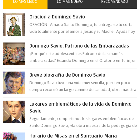
LO MÁS LEÍDO
LO MÁS NUEVO
RECOMENDADO
Oración a Domingo Savio
ORACIÓN Amado Santo Domingo, tu entregaste tu corta
vida totalmente por el amor a Jesús y su Madre. Ayuda hoy
a la juventud para ...
Domingo Savio, Patrono de las Embarazadas
¿Por qué este adolescente es Patrono de las mamás
embarazadas? Estando Domingo en el Oratorio en Turín, un
día le pide a Don Bosco...
Breve biografía de Domingo Savio
Domingo Savio tuvo una vida muy sencilla, pero en poco
tiempo recorrió un largo camino de santidad, obra maestra
del Espíritu Santo y fr...
Lugares emblemáticos de la vida de Domingo
Savio
Seguidamente, compartimos los lugares emblemáticos de
Santo Domingo Savio, «la obra maestra de la pedagogía de
Don Bosco». San Giovann...
Horario de Misas en el Santuario María