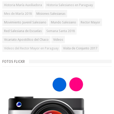
Historia María Auxiliadora
Historia Salesianos en Paraguay
Mes de María 2018
Misiones Salesianas
Movimiento Juvenil Salesiano
Mundo Salesiano
Rector Mayor
Red Salesiana de Escuelas
Semana Santa 2018
Vicariato Apostólico del Chaco
Videos
Videos del Rector Mayor en Paraguay
Visita de Conjunto 2017
FOTOS FLICKR