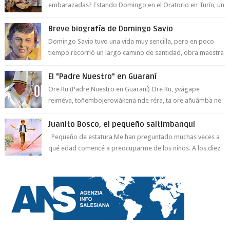
embarazadas? Estando Domingo en el Oratorio en Turín, un
día le pide a Don Bosco...
Breve biografía de Domingo Savio
Domingo Savio tuvo una vida muy sencilla, pero en poco
tiempo recorrió un largo camino de santidad, obra maestra
del Espíritu Santo y fr...
El "Padre Nuestro" en Guaraní
Ore Ru (Padre Nuestro en Guaraní) Ore Ru, yvágape
reiméva, toñembojeroviákena nde réra, ta ore añuâmba ne
mborayhu, tojejap...
Juanito Bosco, el pequeño saltimbanqui
Pequeño de estatura Me han preguntado muchas veces a
qué edad comencé a preocuparme de los niños. A los diez
años hacía lo que era compati...