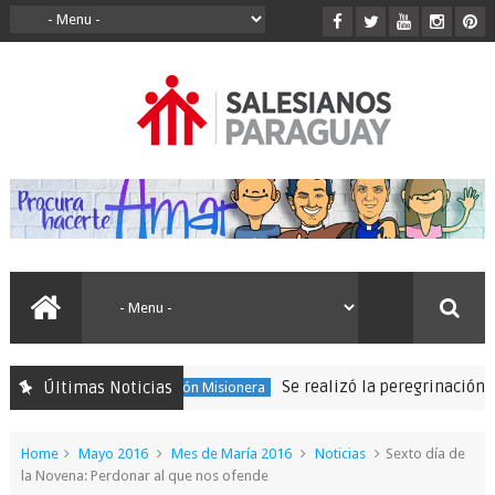
Se realizó la peregrinación para
Últimas Noticias
150 Expedición Misionera
Home
Mayo 2016
Mes de María 2016
Noticias
Sexto día de
la Novena: Perdonar al que nos ofende