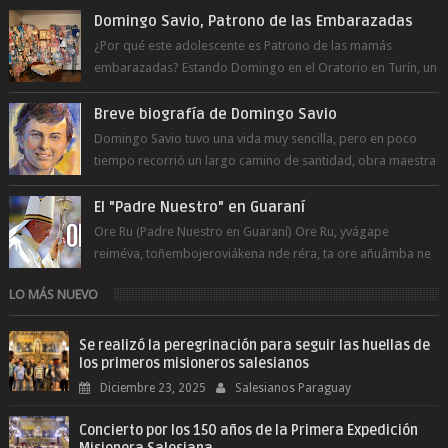
Domingo Savio, Patrono de las Embarazadas
¿Por qué este adolescente es Patrono de las mamás
embarazadas? Estando Domingo en el Oratorio en Turín, un
día le pide a Don Bosco...
Breve biografía de Domingo Savio
Domingo Savio tuvo una vida muy sencilla, pero en poco
tiempo recorrió un largo camino de santidad, obra maestra
del Espíritu Santo y fr...
El "Padre Nuestro" en Guaraní
Ore Ru (Padre Nuestro en Guaraní) Ore Ru, yvágape
reiméva, toñembojeroviákena nde réra, ta ore añuâmba ne
mborayhu, tojejap...
LO MÁS NUEVO
Se realizó la peregrinación para seguir las huellas de
los primeros misioneros salesianos
Diciembre 23, 2025
Salesianos Paraguay
Concierto por los 150 años de la Primera Expedición