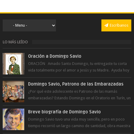
Escríbanos
LO MÁS LEÍDO
Oración a Domingo Savio
ORACIÓN Amado Santo Domingo, tu entregaste tu corta
vida totalmente por el amor a Jesús y su Madre. Ayuda hoy
a la juventud para ...
Domingo Savio, Patrono de las Embarazadas
¿Por qué este adolescente es Patrono de las mamás
embarazadas? Estando Domingo en el Oratorio en Turín, un
día le pide a Don Bosco...
Breve biografía de Domingo Savio
Domingo Savio tuvo una vida muy sencilla, pero en poco
tiempo recorrió un largo camino de santidad, obra maestra
del Espíritu Santo y fr...