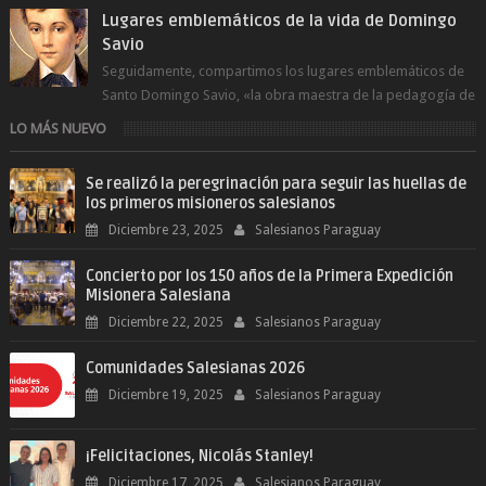
Lugares emblemáticos de la vida de Domingo
Savio
Seguidamente, compartimos los lugares emblemáticos de
Santo Domingo Savio, «la obra maestra de la pedagogía de
Don Bosco». San Giovann...
LO MÁS NUEVO
Se realizó la peregrinación para seguir las huellas de
los primeros misioneros salesianos
Diciembre 23, 2025
Salesianos Paraguay
Concierto por los 150 años de la Primera Expedición
Misionera Salesiana
Diciembre 22, 2025
Salesianos Paraguay
Comunidades Salesianas 2026
Diciembre 19, 2025
Salesianos Paraguay
¡Felicitaciones, Nicolás Stanley!
Diciembre 17, 2025
Salesianos Paraguay