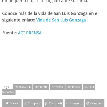
un pequeño crucifijo colgado ante su cama.
Conoce más de la vida de San Luis Gonzaga en el
siguiente enlace:
Vida de San Luis Gonzaga
Fuente:
ACI PRENSA
Tags :
EN DESTAQUE
JUNIO 2016
NOTICIAS
RECURSOS
SAN LUIS
GONZAGA
Tuiteá
Compartí
Compartí
Compartí
Compartí