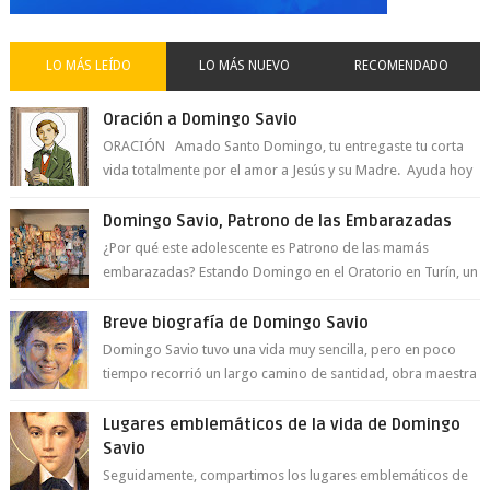
LO MÁS LEÍDO
LO MÁS NUEVO
RECOMENDADO
Oración a Domingo Savio
ORACIÓN Amado Santo Domingo, tu entregaste tu corta
vida totalmente por el amor a Jesús y su Madre. Ayuda hoy
a la juventud para ...
Domingo Savio, Patrono de las Embarazadas
¿Por qué este adolescente es Patrono de las mamás
embarazadas? Estando Domingo en el Oratorio en Turín, un
día le pide a Don Bosco...
Breve biografía de Domingo Savio
Domingo Savio tuvo una vida muy sencilla, pero en poco
tiempo recorrió un largo camino de santidad, obra maestra
del Espíritu Santo y fr...
Lugares emblemáticos de la vida de Domingo
Savio
Seguidamente, compartimos los lugares emblemáticos de