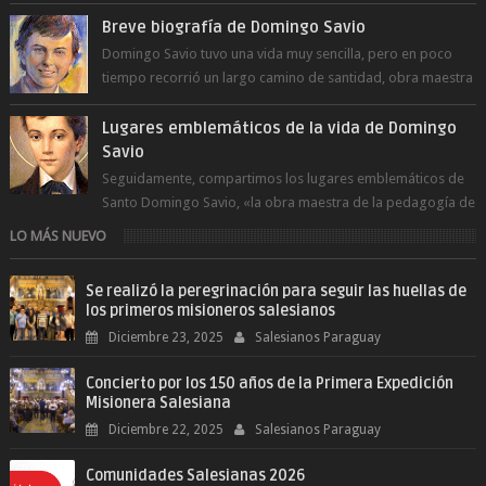
día le pide a Don Bosco...
Breve biografía de Domingo Savio
Domingo Savio tuvo una vida muy sencilla, pero en poco
tiempo recorrió un largo camino de santidad, obra maestra
del Espíritu Santo y fr...
Lugares emblemáticos de la vida de Domingo
Savio
Seguidamente, compartimos los lugares emblemáticos de
Santo Domingo Savio, «la obra maestra de la pedagogía de
Don Bosco». San Giovann...
LO MÁS NUEVO
Se realizó la peregrinación para seguir las huellas de
los primeros misioneros salesianos
Diciembre 23, 2025
Salesianos Paraguay
Concierto por los 150 años de la Primera Expedición
Misionera Salesiana
Diciembre 22, 2025
Salesianos Paraguay
Comunidades Salesianas 2026