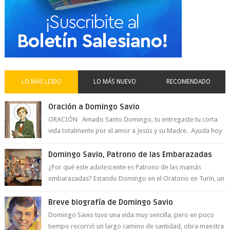
LO MÁS LEÍDO
LO MÁS NUEVO
RECOMENDADO
Oración a Domingo Savio
ORACIÓN Amado Santo Domingo, tu entregaste tu corta
vida totalmente por el amor a Jesús y su Madre. Ayuda hoy
a la juventud para ...
Domingo Savio, Patrono de las Embarazadas
¿Por qué este adolescente es Patrono de las mamás
embarazadas? Estando Domingo en el Oratorio en Turín, un
día le pide a Don Bosco...
Breve biografía de Domingo Savio
Domingo Savio tuvo una vida muy sencilla, pero en poco
tiempo recorrió un largo camino de santidad, obra maestra