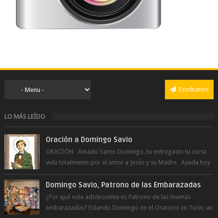
Escríbanos
LO MÁS LEÍDO
Oración a Domingo Savio
ORACIÓN Amado Santo Domingo, tu entregaste tu corta
vida totalmente por el amor a Jesús y su Madre. Ayuda hoy
a la juventud para ...
Domingo Savio, Patrono de las Embarazadas
¿Por qué este adolescente es Patrono de las mamás
embarazadas? Estando Domingo en el Oratorio en Turín, un