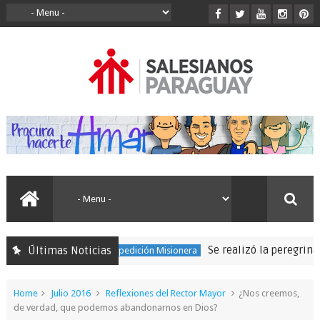
Se realizó la peregrinación
Últimas Noticias
150 Expedición Misionera
Home
Julio 2016
Reflexiones del Rector Mayor
¿Nos creemos,
de verdad, que podemos abandonarnos en Dios?