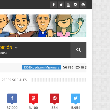
DICIÓN
ENTAS
Se realizó la peregrinación para seguir las hu
xpedición Misionera
REDES SOCIALES
57.000
3.100
354
5.954