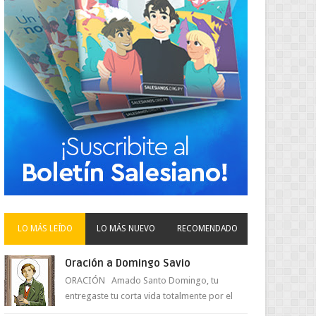
LO MÁS LEÍDO
LO MÁS NUEVO
RECOMENDADO
Oración a Domingo Savio
ORACIÓN Amado Santo Domingo, tu
entregaste tu corta vida totalmente por el
amor a Jesús y su Madre. Ayuda hoy a la