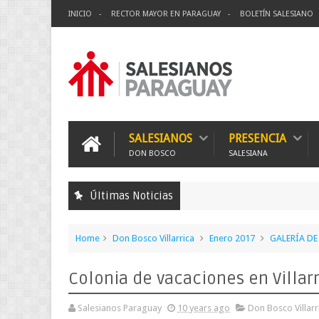
INICIO
RECTOR MAYOR EN PARAGUAY
BOLETÍN SALESIANO
SALESIANOS
PRESENCIA
DON BOSCO
SALESIANA
Últimas Noticias
Home
Don Bosco Villarrica
Enero 2017
GALERÍA D
Colonia de vacaciones en Villar
Salesianos Paraguay
10 years ago
Don Bosco Villarr