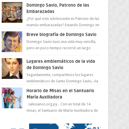
juventud para ...
Domingo Savio, Patrono de las
Embarazadas
¿Por qué este adolescente es Patrono de las
mamás embarazadas? Estando Domingo en
el Oratorio en Turín, un día le pide a Don
Breve biografía de Domingo Savio
Bosco...
Domingo Savio tuvo una vida muy sencilla,
pero en poco tiempo recorrió un largo
camino de santidad, obra maestra del
Espíritu Santo y fr...
Lugares emblemáticos de la vida
de Domingo Savio
Seguidamente, compartimos los lugares
emblemáticos de Santo Domingo Savio, «la
obra maestra de la pedagogía de Don
Horario de Misas en el Santuario
Bosco». San Giovann...
María Auxiliadora
salesianos.org.py - Con un total de 14
misas, el Santuario de María Auxiliadora de
Asunción se prepara para celebrar día de su
Santa Patr...