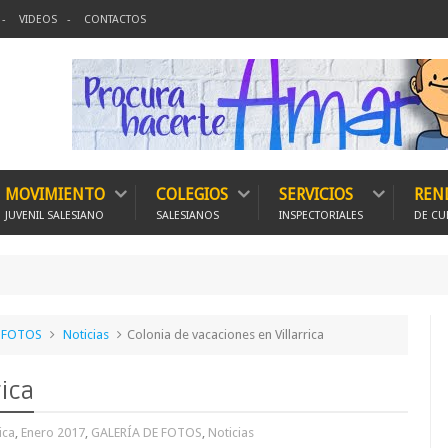
VIDEOS
CONTACTOS
MOVIMIENTO
COLEGIOS
SERVICIOS
REN
JUVENIL SALESIANO
SALESIANOS
INSPECTORIALES
DE CU
150 E
E FOTOS
Noticias
Colonia de vacaciones en Villarrica
rica
ica
,
Enero 2017
,
GALERÍA DE FOTOS
,
Noticias