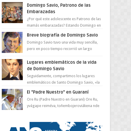
juventud para ...
Domingo Savio, Patrono de las
Embarazadas
¿Por qué este adolescente es Patrono de las
mamás embarazadas? Estando Domingo en
el Oratorio en Turín, un día le pide a Don
Breve biografía de Domingo Savio
Bosco...
Domingo Savio tuvo una vida muy sencilla,
pero en poco tiempo recorrió un largo
camino de santidad, obra maestra del
Espíritu Santo y fr...
Lugares emblemáticos de la vida
de Domingo Savio
Seguidamente, compartimos los lugares
emblemáticos de Santo Domingo Savio, «la
obra maestra de la pedagogía de Don
El "Padre Nuestro" en Guaraní
Bosco». San Giovann...
Ore Ru (Padre Nuestro en Guaraní) Ore Ru,
yvágape reiméva, toñembojeroviákena nde
réra, ta ore añuâmba ne mborayhu, tojejap...