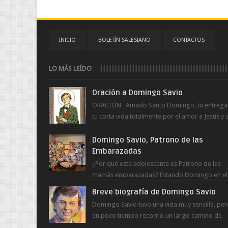
INICIO
BOLETÍN SALESIANO
CONTACTOS
LO MÁS LEÍDO
Oración a Domingo Savio
ORACIÓN Amado Santo Domingo, tu entrega
tu corta vida totalmente por el amor a Jesús y 
Madre. Ayuda hoy a la juventud para ...
Domingo Savio, Patrono de las
Embarazadas
¿Por qué este adolescente es Patrono de las
mamás embarazadas? Estando Domingo en el
Oratorio en Turín, un día le pide a Don Bosco..
Breve biografía de Domingo Savio
Domingo Savio tuvo una vida muy sencilla, pe
en poco tiempo recorrió un largo camino de
santidad, obra maestra del Espíritu Santo y fr..