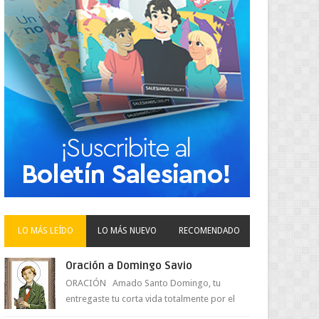
LO MÁS LEÍDO
LO MÁS NUEVO
RECOMENDADO
Oración a Domingo Savio
ORACIÓN Amado Santo Domingo, tu
entregaste tu corta vida totalmente por el
amor a Jesús y su Madre. Ayuda hoy a la