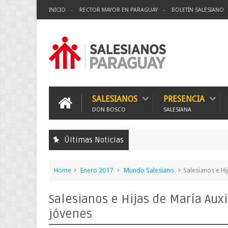
INICIO
RECTOR MAYOR EN PARAGUAY
BOLETÍN SALESIANO
SALESIANOS
PRESENCIA
DON BOSCO
SALESIANA
Últimas Noticias
Home
Enero 2017
Mundo Salesiano
Salesianos e Hi
Salesianos e Hijas de María Aux
jóvenes