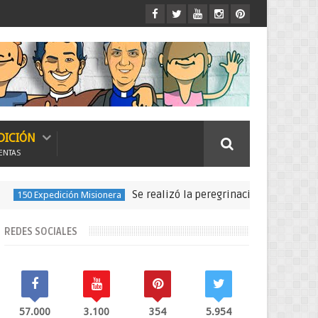
DICIÓN
ENTAS
Se realizó la peregrinación para seguir las hue
edición Misionera
REDES SOCIALES
57.000
3.100
354
5.954