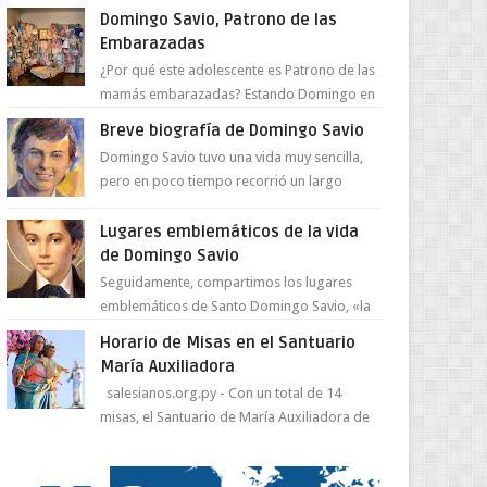
juventud para ...
Domingo Savio, Patrono de las
Embarazadas
¿Por qué este adolescente es Patrono de las
mamás embarazadas? Estando Domingo en
el Oratorio en Turín, un día le pide a Don
Breve biografía de Domingo Savio
Bosco...
Domingo Savio tuvo una vida muy sencilla,
pero en poco tiempo recorrió un largo
camino de santidad, obra maestra del
Espíritu Santo y fr...
Lugares emblemáticos de la vida
de Domingo Savio
Seguidamente, compartimos los lugares
emblemáticos de Santo Domingo Savio, «la
obra maestra de la pedagogía de Don
Horario de Misas en el Santuario
Bosco». San Giovann...
María Auxiliadora
salesianos.org.py - Con un total de 14
misas, el Santuario de María Auxiliadora de
Asunción se prepara para celebrar día de su
Santa Patr...