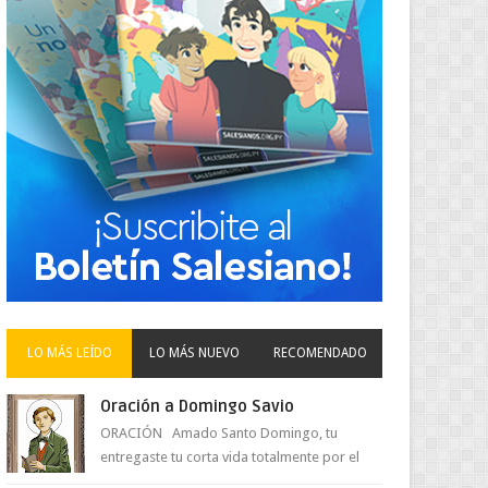
LO MÁS LEÍDO
LO MÁS NUEVO
RECOMENDADO
Oración a Domingo Savio
ORACIÓN Amado Santo Domingo, tu
entregaste tu corta vida totalmente por el
amor a Jesús y su Madre. Ayuda hoy a la