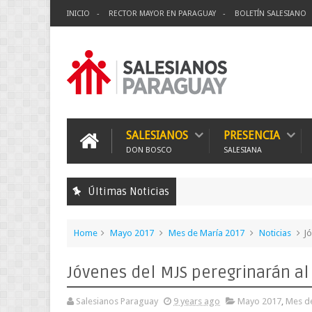
INICIO
RECTOR MAYOR EN PARAGUAY
BOLETÍN SALESIANO
SALESIANOS
PRESENCIA
DON BOSCO
SALESIANA
Últimas Noticias
Home
Mayo 2017
Mes de María 2017
Noticias
Jó
Jóvenes del MJS peregrinarán al
Salesianos Paraguay
9 years ago
Mayo 2017
,
Mes d