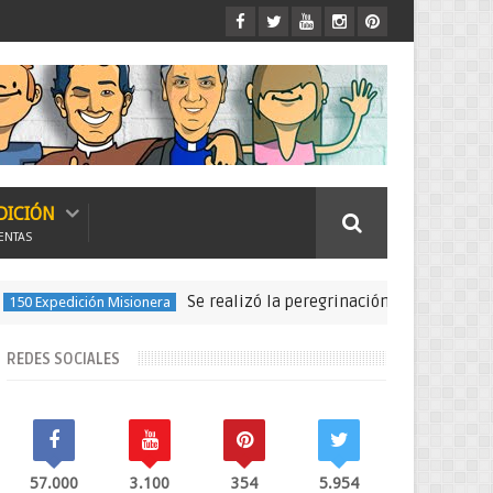
DICIÓN
ENTAS
Se realizó la peregrinación para seguir las huell
dición Misionera
REDES SOCIALES
57.000
3.100
354
5.954