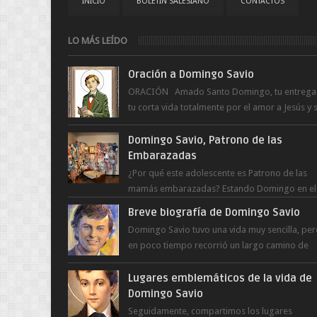
INICIO
BOLETÍN SALESIANO
CONTACTOS
LO MÁS LEÍDO
Oración a Domingo Savio
ORACIÓN Amado Santo Domingo, tu entrega
tu corta vida totalmente por el amor a Jesús y 
Madre. Ayuda hoy a la juventud para ...
Domingo Savio, Patrono de las
Embarazadas
¿Por qué este adolescente es Patrono de las
mamás embarazadas? Estando Domingo en el
Oratorio en Turín, un día le pide a Don Bosco..
Breve biografía de Domingo Savio
Domingo Savio tuvo una vida muy sencilla, pe
en poco tiempo recorrió un largo camino de
santidad, obra maestra del Espíritu Santo y fr..
Lugares emblemáticos de la vida de
Domingo Savio
Seguidamente, compartimos los lugares