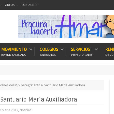
VIDEOS
CONTACTOS
MOVIMIENTO
COLEGIOS
SERVICIOS
REN
JUVENIL SALESIANO
SALESIANOS
INSPECTORIALES
DE CU
150 Expe
venes del MJS peregrinarán al Santuario María Auxiliadora
 Santuario María Auxiliadora
e María 2017
,
Noticias