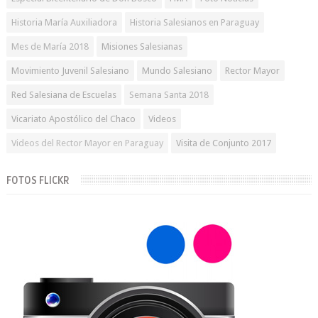
Historia María Auxiliadora
Historia Salesianos en Paraguay
Mes de María 2018
Misiones Salesianas
Movimiento Juvenil Salesiano
Mundo Salesiano
Rector Mayor
Red Salesiana de Escuelas
Semana Santa 2018
Vicariato Apostólico del Chaco
Videos
Videos del Rector Mayor en Paraguay
Visita de Conjunto 2017
FOTOS FLICKR