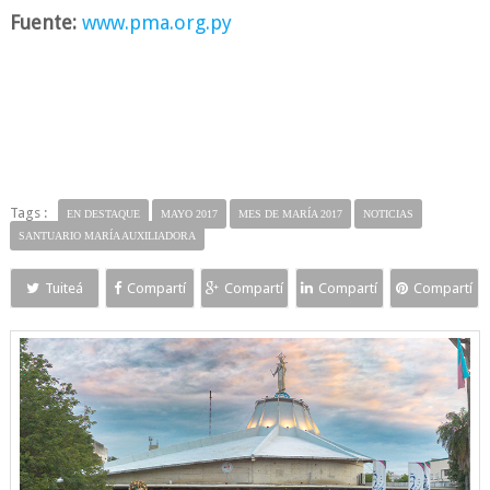
Fuente:
www.pma.org.py
Tags :
EN DESTAQUE
MAYO 2017
MES DE MARÍA 2017
NOTICIAS
SANTUARIO MARÍA AUXILIADORA
Tuiteá
Compartí
Compartí
Compartí
Compartí