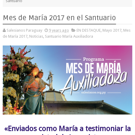
Santuario
Mes de María 2017 en el Santuario
Salesianos Paraguay
9 years ago
EN DESTAQUE
,
Mayo 2017
,
Mes
de María 2017
,
Noticias
,
Santuario María Auxiliadora
«Enviados como María a testimoniar la