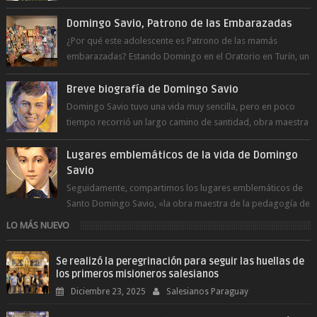
a la juventud para ...
Domingo Savio, Patrono de las Embarazadas
¿Por qué este adolescente es Patrono de las mamás
embarazadas? Estando Domingo en el Oratorio en Turín, un
día le pide a Don Bosco...
Breve biografía de Domingo Savio
Domingo Savio tuvo una vida muy sencilla, pero en poco
tiempo recorrió un largo camino de santidad, obra maestra
del Espíritu Santo y fr...
Lugares emblemáticos de la vida de Domingo
Savio
Seguidamente, compartimos los lugares emblemáticos de
Santo Domingo Savio, «la obra maestra de la pedagogía de
Don Bosco». San Giovann...
LO MÁS NUEVO
Se realizó la peregrinación para seguir las huellas de
los primeros misioneros salesianos
Diciembre 23, 2025
Salesianos Paraguay