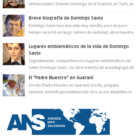
embarazadas? Estando Domingo en el Oratorio en Turín, un
día le pide a Don Bosco...
Breve biografía de Domingo Savio
Domingo Savio tuvo una vida muy sencilla, pero en poco
tiempo recorrió un largo camino de santidad, obra maestra
del Espíritu Santo y fr...
Lugares emblemáticos de la vida de Domingo
Savio
Seguidamente, compartimos los lugares emblemáticos de
Santo Domingo Savio, «la obra maestra de la pedagogía de
Don Bosco». San Giovann...
El "Padre Nuestro" en Guaraní
Ore Ru (Padre Nuestro en Guaraní) Ore Ru, yvágape
reiméva, toñembojeroviákena nde réra, ta ore añuâmba ne
mborayhu, tojejap...