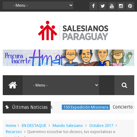
Concierto por lo
Últimas Noticias
150 Expedición Misionera
Home
EN DESTAQUE
Mundo Salesiano
Octubre 2017
Recursos
Queremos escuchar tus deseos, tus expectativas e