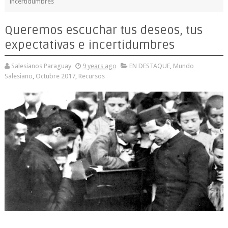
incertidumbres
Queremos escuchar tus deseos, tus
expectativas e incertidumbres
Salesianos Paraguay
9 years ago
EN DESTAQUE
,
Mundo
Salesiano
,
Octubre 2017
,
Recursos