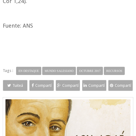
Cor 1,24).
Fuente: ANS
Tags :
EN DESTAQUE
MUNDO SALESIANO
OCTUBRE 2017
RECURSOS
Tuiteá
Compartí
Compartí
Compartí
Compartí