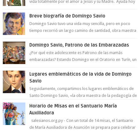
vida totalmente por el amor a Jesús y su Madre. Ayuda hoy
a la juventud para ...
Breve biografía de Domingo Savio
Domingo Savio tuvo una vida muy sencilla, pero en poco
tiempo recorrió un largo camino de santidad, obra maestra
del Espíritu Santo y fr...
Domingo Savio, Patrono de las Embarazadas
¿Por qué este adolescente es Patrono de las mamás
embarazadas? Estando Domingo en el Oratorio en Turín, un
día le pide a Don Bosco...
Lugares emblemáticos de la vida de Domingo
Savio
Seguidamente, compartimos los lugares emblemáticos de
Santo Domingo Savio, «la obra maestra de la pedagogía de
Don Bosco». San Giovann...
Horario de Misas en el Santuario María
Auxiliadora
salesianos.org.py - Con un total de 14 misas, el Santuario
de María Auxiliadora de Asunción se prepara para celebrar
día de su Santa Patr...