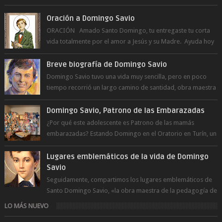
Oración a Domingo Savio
ORACIÓN Amado Santo Domingo, tu entregaste tu corta
vida totalmente por el amor a Jesús y su Madre. Ayuda hoy
a la juventud para ...
Breve biografía de Domingo Savio
Domingo Savio tuvo una vida muy sencilla, pero en poco
tiempo recorrió un largo camino de santidad, obra maestra
del Espíritu Santo y fr...
Domingo Savio, Patrono de las Embarazadas
¿Por qué este adolescente es Patrono de las mamás
embarazadas? Estando Domingo en el Oratorio en Turín, un
día le pide a Don Bosco...
Lugares emblemáticos de la vida de Domingo
Savio
Seguidamente, compartimos los lugares emblemáticos de
Santo Domingo Savio, «la obra maestra de la pedagogía de
Don Bosco». San Giovann...
LO MÁS NUEVO