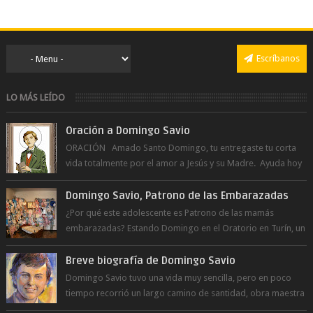
Escríbanos
LO MÁS LEÍDO
Oración a Domingo Savio
ORACIÓN Amado Santo Domingo, tu entregaste tu corta
vida totalmente por el amor a Jesús y su Madre. Ayuda hoy
a la juventud para ...
Domingo Savio, Patrono de las Embarazadas
¿Por qué este adolescente es Patrono de las mamás
embarazadas? Estando Domingo en el Oratorio en Turín, un
día le pide a Don Bosco...
Breve biografía de Domingo Savio
Domingo Savio tuvo una vida muy sencilla, pero en poco
tiempo recorrió un largo camino de santidad, obra maestra
del Espíritu Santo y fr...