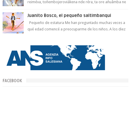
reiméva, toñembojeroviákena nde réra, ta ore añuâmba ne
mborayhu, tojejap...
Juanito Bosco, el pequeño saltimbanqui
Pequeño de estatura Me han preguntado muchas veces a
qué edad comencé a preocuparme de los niños. A los diez
años hacía lo que era compati...
FACEBOOK