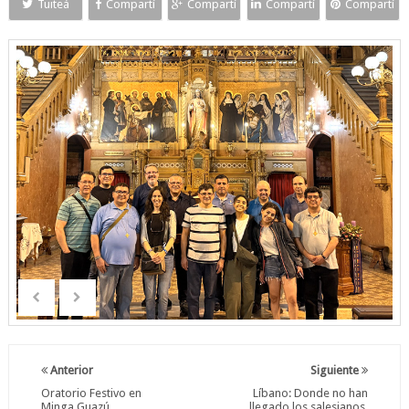
Tuiteá
Compartí
Compartí
Compartí
Compartí
Anterior
Siguiente
Oratorio Festivo en
Líbano: Donde no han
Minga Guazú
llegado los salesianos,