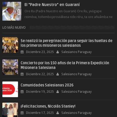
El "Padre Nuestro" en Guaraní
Ore Ru (Padre Nuestro en Guaraní) Ore Ru, yvágape
reiméva, toñembojeroviákena nde réra, ta ore añuâmba ne
mborayhu, tojejap...
LO MÁS NUEVO
Se realizó la peregrinación para seguir las huellas de
los primeros misioneros salesianos
Diciembre 23, 2025
Salesianos Paraguay
Concierto por los 150 años de la Primera Expedición
Misionera Salesiana
Diciembre 22, 2025
Salesianos Paraguay
Comunidades Salesianas 2026
Diciembre 19, 2025
Salesianos Paraguay
¡Felicitaciones, Nicolás Stanley!
Diciembre 17, 2025
Salesianos Paraguay