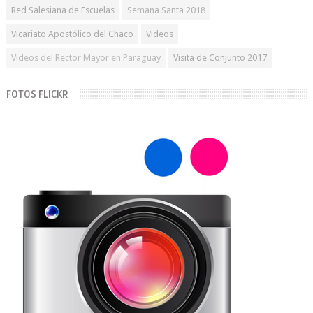
Red Salesiana de Escuelas
Semana Santa 2018
Vicariato Apostólico del Chaco
Videos
Videos del Rector Mayor en Paraguay
Visita de Conjunto 2017
FOTOS FLICKR