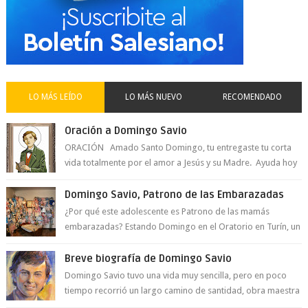
LO MÁS LEÍDO
LO MÁS NUEVO
RECOMENDADO
Oración a Domingo Savio
ORACIÓN Amado Santo Domingo, tu entregaste tu corta
vida totalmente por el amor a Jesús y su Madre. Ayuda hoy
a la juventud para ...
Domingo Savio, Patrono de las Embarazadas
¿Por qué este adolescente es Patrono de las mamás
embarazadas? Estando Domingo en el Oratorio en Turín, un
día le pide a Don Bosco...
Breve biografía de Domingo Savio
Domingo Savio tuvo una vida muy sencilla, pero en poco
tiempo recorrió un largo camino de santidad, obra maestra
del Espíritu Santo y fr...