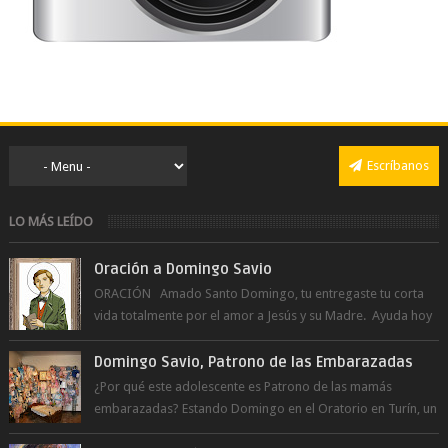
Escríbanos
LO MÁS LEÍDO
Oración a Domingo Savio
ORACIÓN Amado Santo Domingo, tu entregaste tu corta
vida totalmente por el amor a Jesús y su Madre. Ayuda hoy
a la juventud para ...
Domingo Savio, Patrono de las Embarazadas
¿Por qué este adolescente es Patrono de las mamás
embarazadas? Estando Domingo en el Oratorio en Turín, un
día le pide a Don Bosco...