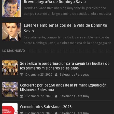
Breve biografía de Domingo Savio
Domingo Savio tuvo una vida muy sencilla, pero en poco
tiempo recorrió un largo camino de santidad, obra maestra
del Espíritu Santo y fr...
Lugares emblemáticos de la vida de Domingo
Savio
Seguidamente, compartimos los lugares emblemáticos de
Santo Domingo Savio, «la obra maestra de la pedagogía de
Don Bosco». San Giovann...
LO MÁS NUEVO
Se realizó la peregrinación para seguir las huellas de
los primeros misioneros salesianos
Diciembre 23, 2025
Salesianos Paraguay
Concierto por los 150 años de la Primera Expedición
Misionera Salesiana
Diciembre 22, 2025
Salesianos Paraguay
Comunidades Salesianas 2026
Diciembre 19, 2025
Salesianos Paraguay