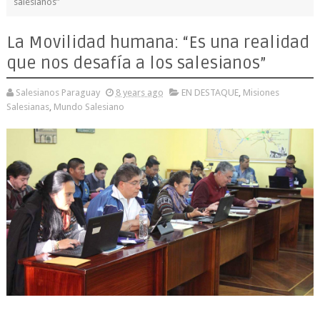
salesianos”
La Movilidad humana: “Es una realidad
que nos desafía a los salesianos”
Salesianos Paraguay
8 years ago
EN DESTAQUE
,
Misiones
Salesianas
,
Mundo Salesiano