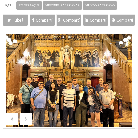
Tags :
EN DESTAQUE
MISIONES SALESIANAS
MUNDO SALESIANO
Tuiteá
Compartí
Compartí
Compartí
Compartí