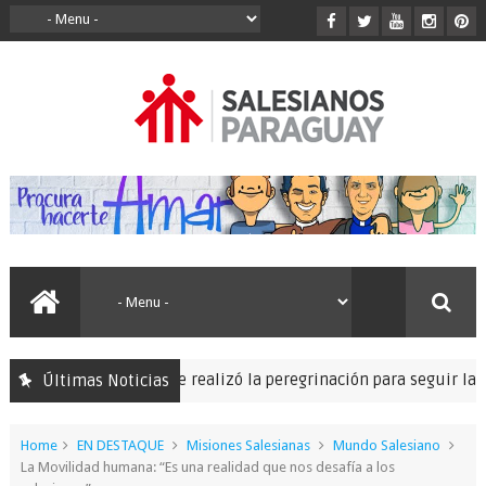
Se realizó la peregrinación para seguir las hue
Últimas Noticias
edición Misionera
Home
EN DESTAQUE
Misiones Salesianas
Mundo Salesiano
La Movilidad humana: “Es una realidad que nos desafía a los