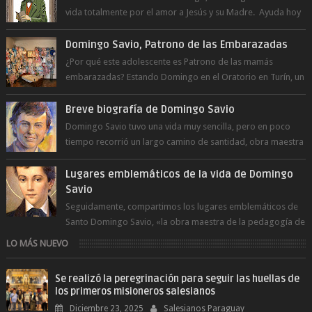
vida totalmente por el amor a Jesús y su Madre. Ayuda hoy
a la juventud para ...
Domingo Savio, Patrono de las Embarazadas
¿Por qué este adolescente es Patrono de las mamás
embarazadas? Estando Domingo en el Oratorio en Turín, un
día le pide a Don Bosco...
Breve biografía de Domingo Savio
Domingo Savio tuvo una vida muy sencilla, pero en poco
tiempo recorrió un largo camino de santidad, obra maestra
del Espíritu Santo y fr...
Lugares emblemáticos de la vida de Domingo
Savio
Seguidamente, compartimos los lugares emblemáticos de
Santo Domingo Savio, «la obra maestra de la pedagogía de
Don Bosco». San Giovann...
LO MÁS NUEVO
Se realizó la peregrinación para seguir las huellas de
los primeros misioneros salesianos
Diciembre 23, 2025
Salesianos Paraguay