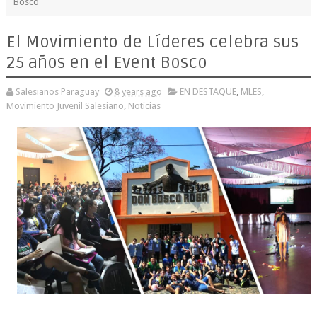
Bosco
El Movimiento de Líderes celebra sus
25 años en el Event Bosco
Salesianos Paraguay
8 years ago
EN DESTAQUE
,
MLES
,
Movimiento Juvenil Salesiano
,
Noticias