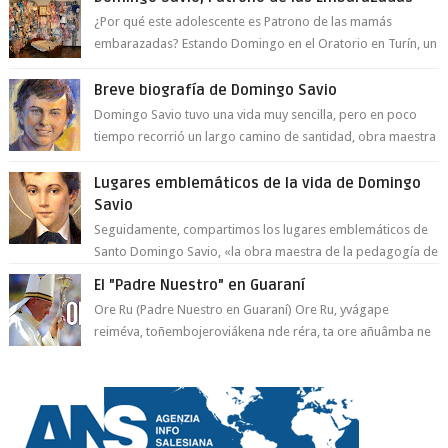
¿Por qué este adolescente es Patrono de las mamás
embarazadas? Estando Domingo en el Oratorio en Turín, un
día le pide a Don Bosco...
Breve biografía de Domingo Savio
Domingo Savio tuvo una vida muy sencilla, pero en poco
tiempo recorrió un largo camino de santidad, obra maestra
del Espíritu Santo y fr...
Lugares emblemáticos de la vida de Domingo
Savio
Seguidamente, compartimos los lugares emblemáticos de
Santo Domingo Savio, «la obra maestra de la pedagogía de
Don Bosco». San Giovann...
El "Padre Nuestro" en Guaraní
Ore Ru (Padre Nuestro en Guaraní) Ore Ru, yvágape
reiméva, toñembojeroviákena nde réra, ta ore añuâmba ne
mborayhu, tojejap...