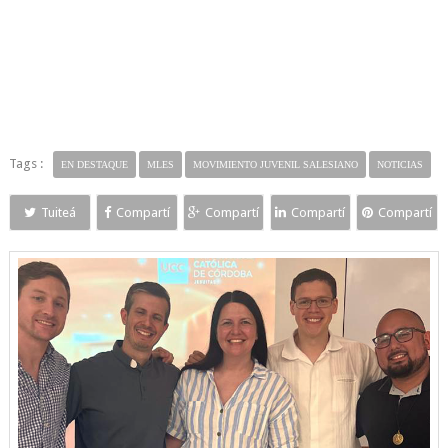
Tags :
EN DESTAQUE
MLES
MOVIMIENTO JUVENIL SALESIANO
NOTICIAS
Tuiteá
Compartí
Compartí
Compartí
Compartí