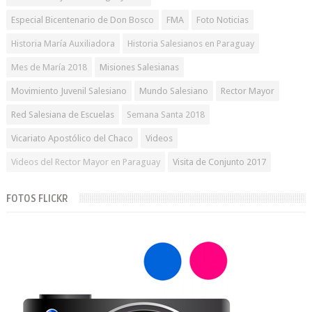
Especial Bicentenario de Don Bosco
FMA
Foto Noticias
Historia María Auxiliadora
Historia Salesianos en Paraguay
Mes de María 2018
Misiones Salesianas
Movimiento Juvenil Salesiano
Mundo Salesiano
Rector Mayor
Red Salesiana de Escuelas
Semana Santa 2018
Vicariato Apostólico del Chaco
Videos
Videos del Rector Mayor en Paraguay
Visita de Conjunto 2017
FOTOS FLICKR