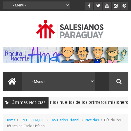
nación para seguir las huellas de los primeros misioneros salesia
Últimas Noticias
Home
EN DESTAQUE
IAS Carlos Pfannl
Noticias
Día de los
Héroes en Carlos Pfannl