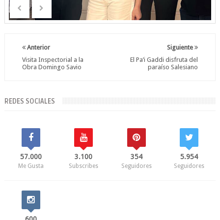
Anterior
Siguiente
Visita Inspectorial a la
El Pa’i Gaddi disfruta del
Obra Domingo Savio
paraíso Salesiano
REDES SOCIALES
57.000
3.100
354
5.954
Me Gusta
Subscribes
Seguidores
Seguidores
600