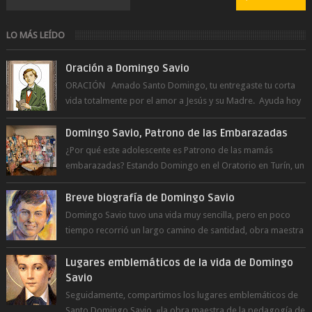
LO MÁS LEÍDO
Oración a Domingo Savio
ORACIÓN Amado Santo Domingo, tu entregaste tu corta
vida totalmente por el amor a Jesús y su Madre. Ayuda hoy
a la juventud para ...
Domingo Savio, Patrono de las Embarazadas
¿Por qué este adolescente es Patrono de las mamás
embarazadas? Estando Domingo en el Oratorio en Turín, un
día le pide a Don Bosco...
Breve biografía de Domingo Savio
Domingo Savio tuvo una vida muy sencilla, pero en poco
tiempo recorrió un largo camino de santidad, obra maestra
del Espíritu Santo y fr...
Lugares emblemáticos de la vida de Domingo
Savio
Seguidamente, compartimos los lugares emblemáticos de
Santo Domingo Savio, «la obra maestra de la pedagogía de