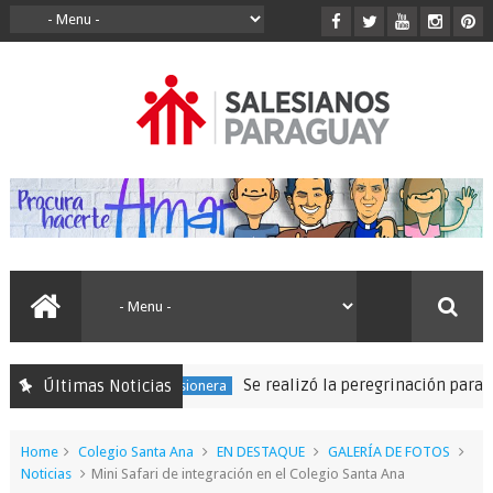
Se realizó la peregrinación para seguir las 
Últimas Noticias
 Expedición Misionera
Home
Colegio Santa Ana
EN DESTAQUE
GALERÍA DE FOTOS
Noticias
Mini Safari de integración en el Colegio Santa Ana