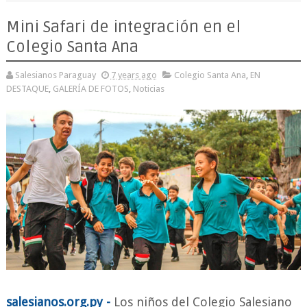
Mini Safari de integración en el
Colegio Santa Ana
Salesianos Paraguay
7 years ago
Colegio Santa Ana
,
EN
DESTAQUE
,
GALERÍA DE FOTOS
,
Noticias
salesianos.org.py -
Los niños del Colegio Salesiano