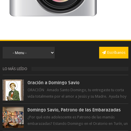
Escríbanos
LO MÁS LEÍDO
Oración a Domingo Savio
ORACIÓN Amado Santo Domingo, tu entregaste tu corta
vida totalmente por el amor a Jesús y su Madre. Ayuda hoy
a la juventud para ...
Domingo Savio, Patrono de las Embarazadas
¿Por qué este adolescente es Patrono de las mamás
embarazadas? Estando Domingo en el Oratorio en Turín, un
día le pide a Don Bosco...