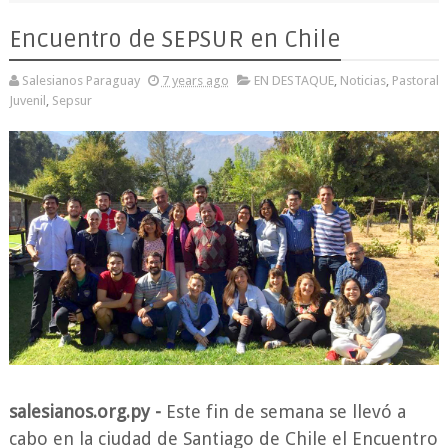
Encuentro de SEPSUR en Chile
Salesianos Paraguay
7 years ago
EN DESTAQUE
,
Noticias
,
Pastoral
Juvenil
,
Sepsur
salesianos.org.py -
Este fin de semana se llevó a
cabo en la ciudad de Santiago de Chile el Encuentro