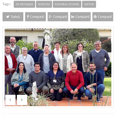
Tags :
EN DESTAQUE
NOTICIAS
PASTORAL JUVENIL
SEPSUR
Tuiteá
Compartí
Compartí
Compartí
Compartí