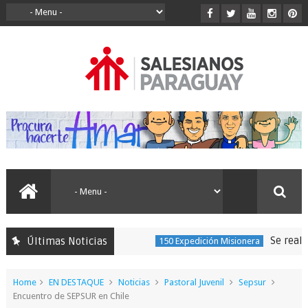
Se realizó la 
Últimas Noticias
150 Expedición Misionera
Home
EN DESTAQUE
Noticias
Pastoral Juvenil
Sepsur
Encuentro de SEPSUR en Chile