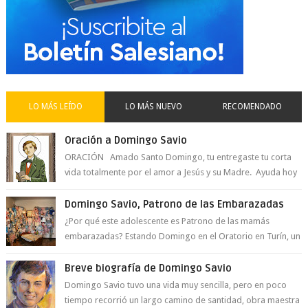
LO MÁS LEÍDO
LO MÁS NUEVO
RECOMENDADO
Oración a Domingo Savio
ORACIÓN Amado Santo Domingo, tu entregaste tu corta
vida totalmente por el amor a Jesús y su Madre. Ayuda hoy
a la juventud para ...
Domingo Savio, Patrono de las Embarazadas
¿Por qué este adolescente es Patrono de las mamás
embarazadas? Estando Domingo en el Oratorio en Turín, un
día le pide a Don Bosco...
Breve biografía de Domingo Savio
Domingo Savio tuvo una vida muy sencilla, pero en poco
tiempo recorrió un largo camino de santidad, obra maestra