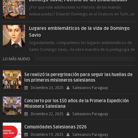
¿Por qué este adolescente es Patrono de las mamás
embarazadas? Estando Domingo en el Oratorio en Turín, un
día le pide a Don Bosco...
Lugares emblemáticos de la vida de Domingo
Savio
Seguidamente, compartimos los lugares emblemáticos de
Santo Domingo Savio, «la obra maestra de la pedagogía de
Don Bosco». San Giovann...
LO MÁS NUEVO
Se realizó la peregrinación para seguir las huellas de
los primeros misioneros salesianos
Diciembre 23, 2025
Salesianos Paraguay
Concierto por los 150 años de la Primera Expedición
Misionera Salesiana
Diciembre 22, 2025
Salesianos Paraguay
Comunidades Salesianas 2026
Diciembre 19, 2025
Salesianos Paraguay