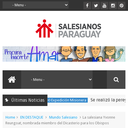
Se realizó la peregrinac
Últimas Noticias
150 Expedición Misionera
Home
EN DESTAQUE
Mundo Salesiano
La salesiana Yvonne
Reungoat, nombrada miembro del Dicasterio para los Obispos