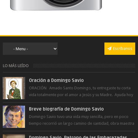
Escríbanos
LO MÁS LEÍDO
Oración a Domingo Savio
ORACIÓN Amado Santo Domingo, tu entregaste tu corta
vida totalmente por el amor a Jesús y su Madre. Ayuda hoy
a la juventud para ...
Breve biografía de Domingo Savio
Domingo Savio tuvo una vida muy sencilla, pero en poco
tiempo recorrió un largo camino de santidad, obra maestra
del Espíritu Santo y fr...
Domingo Savio, Patrono de las Embarazadas