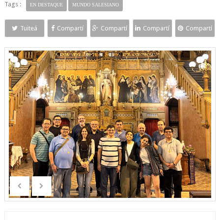
Tags :
EN DESTAQUE
MUNDO SALESIANO
Tuiteá
Compartí
Compartí
Compartí
Compartí