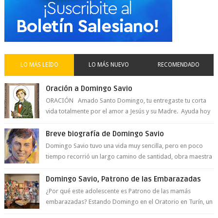
LO MÁS LEÍDO
LO MÁS NUEVO
RECOMENDADO
Oración a Domingo Savio
ORACIÓN Amado Santo Domingo, tu entregaste tu corta
vida totalmente por el amor a Jesús y su Madre. Ayuda hoy
a la juventud para ...
Breve biografía de Domingo Savio
Domingo Savio tuvo una vida muy sencilla, pero en poco
tiempo recorrió un largo camino de santidad, obra maestra
del Espíritu Santo y fr...
Domingo Savio, Patrono de las Embarazadas
¿Por qué este adolescente es Patrono de las mamás
embarazadas? Estando Domingo en el Oratorio en Turín, un
día le pide a Don Bosco...