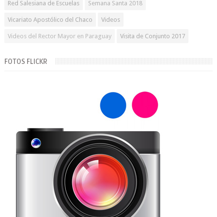
Red Salesiana de Escuelas
Semana Santa 2018
Vicariato Apostólico del Chaco
Videos
Videos del Rector Mayor en Paraguay
Visita de Conjunto 2017
FOTOS FLICKR