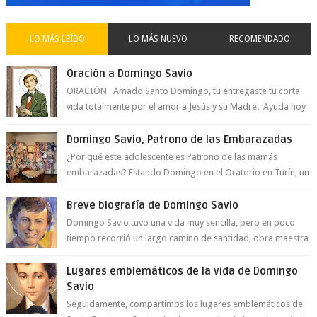
LO MÁS LEÍDO
LO MÁS NUEVO
RECOMENDADO
Oración a Domingo Savio
ORACIÓN Amado Santo Domingo, tu entregaste tu corta
vida totalmente por el amor a Jesús y su Madre. Ayuda hoy
a la juventud para ...
Domingo Savio, Patrono de las Embarazadas
¿Por qué este adolescente es Patrono de las mamás
embarazadas? Estando Domingo en el Oratorio en Turín, un
día le pide a Don Bosco...
Breve biografía de Domingo Savio
Domingo Savio tuvo una vida muy sencilla, pero en poco
tiempo recorrió un largo camino de santidad, obra maestra
del Espíritu Santo y fr...
Lugares emblemáticos de la vida de Domingo
Savio
Seguidamente, compartimos los lugares emblemáticos de