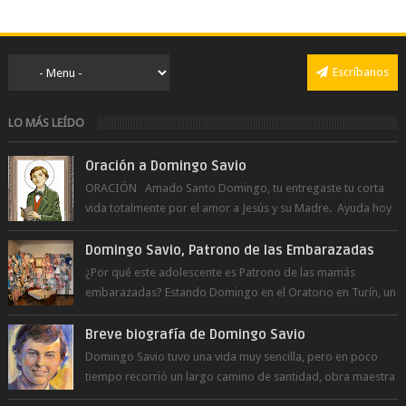
Escríbanos
LO MÁS LEÍDO
Oración a Domingo Savio
ORACIÓN Amado Santo Domingo, tu entregaste tu corta
vida totalmente por el amor a Jesús y su Madre. Ayuda hoy
a la juventud para ...
Domingo Savio, Patrono de las Embarazadas
¿Por qué este adolescente es Patrono de las mamás
embarazadas? Estando Domingo en el Oratorio en Turín, un
día le pide a Don Bosco...
Breve biografía de Domingo Savio
Domingo Savio tuvo una vida muy sencilla, pero en poco
tiempo recorrió un largo camino de santidad, obra maestra
del Espíritu Santo y fr...