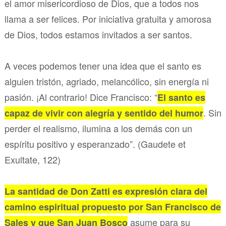
el amor misericordioso de Dios, que a todos nos
llama a ser felices. Por iniciativa gratuita y amorosa
de Dios, todos estamos invitados a ser santos.
A veces podemos tener una idea que el santo es
alguien tristón, agriado, melancólico, sin energía ni
pasión. ¡Al contrario! Dice Francisco: “
El santo es
. Sin
capaz de vivir con alegría y sentido del humor
perder el realismo, ilumina a los demás con un
espíritu positivo y esperanzado”. (Gaudete et
Exultate, 122)
La santidad de Don Zatti es expresión clara del
camino espiritual propuesto por San Francisco de
asume para su
Sales y que San Juan Bosco