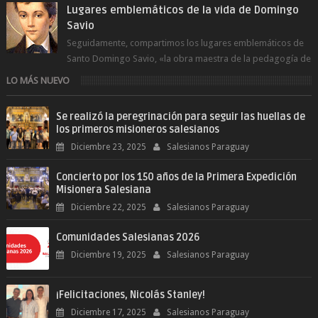
Lugares emblemáticos de la vida de Domingo
Savio
Seguidamente, compartimos los lugares emblemáticos de
Santo Domingo Savio, «la obra maestra de la pedagogía de
Don Bosco». San Giovann...
LO MÁS NUEVO
Se realizó la peregrinación para seguir las huellas de
los primeros misioneros salesianos
Diciembre 23, 2025
Salesianos Paraguay
Concierto por los 150 años de la Primera Expedición
Misionera Salesiana
Diciembre 22, 2025
Salesianos Paraguay
Comunidades Salesianas 2026
Diciembre 19, 2025
Salesianos Paraguay
¡Felicitaciones, Nicolás Stanley!
Diciembre 17, 2025
Salesianos Paraguay