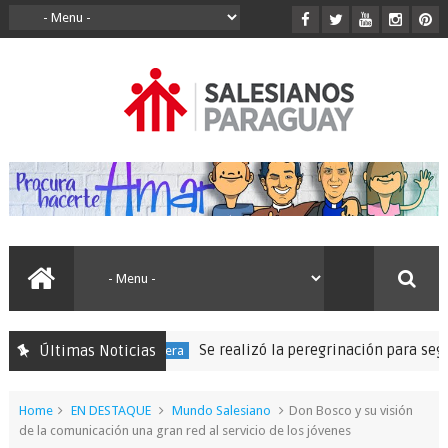
Se realizó la peregrinación para seguir las
Últimas Noticias
50 Expedición Misionera
Home
EN DESTAQUE
Mundo Salesiano
Don Bosco y su visión
de la comunicación una gran red al servicio de los jóvenes