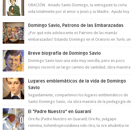
ORACIÓN Amado Santo Domingo, tu entregaste tu corta
vida totalmente por el amor a Jesús y su Madre. Ayuda hoy
a la juventud para ...
Domingo Savio, Patrono de las Embarazadas
¿Por qué este adolescente es Patrono de las mamás
embarazadas? Estando Domingo en el Oratorio en Turín, un
día le pide a Don Bosco...
Breve biografía de Domingo Savio
Domingo Savio tuvo una vida muy sencilla, pero en poco
tiempo recorrió un largo camino de santidad, obra maestra
del Espíritu Santo y fr...
Lugares emblemáticos de la vida de Domingo
Savio
Seguidamente, compartimos los lugares emblemáticos de
Santo Domingo Savio, «la obra maestra de la pedagogía de
Don Bosco». San Giovann...
El "Padre Nuestro" en Guaraní
Ore Ru (Padre Nuestro en Guaraní) Ore Ru, yvágape
reiméva, toñembojeroviákena nde réra, ta ore añuâmba ne
mborayhu, tojejap...