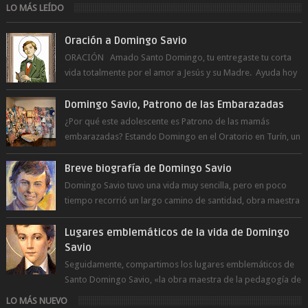
LO MÁS LEÍDO
Oración a Domingo Savio
ORACIÓN Amado Santo Domingo, tu entregaste tu corta
vida totalmente por el amor a Jesús y su Madre. Ayuda hoy
a la juventud para ...
Domingo Savio, Patrono de las Embarazadas
¿Por qué este adolescente es Patrono de las mamás
embarazadas? Estando Domingo en el Oratorio en Turín, un
día le pide a Don Bosco...
Breve biografía de Domingo Savio
Domingo Savio tuvo una vida muy sencilla, pero en poco
tiempo recorrió un largo camino de santidad, obra maestra
del Espíritu Santo y fr...
Lugares emblemáticos de la vida de Domingo
Savio
Seguidamente, compartimos los lugares emblemáticos de
Santo Domingo Savio, «la obra maestra de la pedagogía de
Don Bosco». San Giovann...
LO MÁS NUEVO