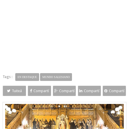
Tags :
EN DESTAQUE
MUNDO SALESIANO
Tuiteá
Compartí
Compartí
Compartí
Compartí