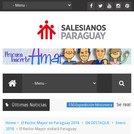
Se realizó la
Últimas Noticias
150 Expedición Misionera
Home
El Rector Mayor en Paraguay 2018
EN DESTAQUE
Enero
2018
El Rector Mayor visitará Paraguay