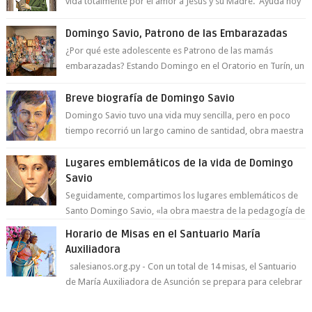
vida totalmente por el amor a Jesús y su Madre. Ayuda hoy
a la juventud para ...
Domingo Savio, Patrono de las Embarazadas
¿Por qué este adolescente es Patrono de las mamás
embarazadas? Estando Domingo en el Oratorio en Turín, un
día le pide a Don Bosco...
Breve biografía de Domingo Savio
Domingo Savio tuvo una vida muy sencilla, pero en poco
tiempo recorrió un largo camino de santidad, obra maestra
del Espíritu Santo y fr...
Lugares emblemáticos de la vida de Domingo
Savio
Seguidamente, compartimos los lugares emblemáticos de
Santo Domingo Savio, «la obra maestra de la pedagogía de
Don Bosco». San Giovann...
Horario de Misas en el Santuario María
Auxiliadora
salesianos.org.py - Con un total de 14 misas, el Santuario
de María Auxiliadora de Asunción se prepara para celebrar
día de su Santa Patr...