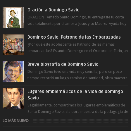
Oración a Domingo Savio
ORACIÓN Amado Santo Domingo, tu entregaste tu corta
vida totalmente por el amor a Jesús y su Madre. Ayuda hoy
a la juventud para ...
Domingo Savio, Patrono de las Embarazadas
¿Por qué este adolescente es Patrono de las mamás
embarazadas? Estando Domingo en el Oratorio en Turín, un
día le pide a Don Bosco...
Breve biografía de Domingo Savio
Domingo Savio tuvo una vida muy sencilla, pero en poco
tiempo recorrió un largo camino de santidad, obra maestra
del Espíritu Santo y fr...
Lugares emblemáticos de la vida de Domingo
Savio
Seguidamente, compartimos los lugares emblemáticos de
Santo Domingo Savio, «la obra maestra de la pedagogía de
Don Bosco». San Giovann...
LO MÁS NUEVO