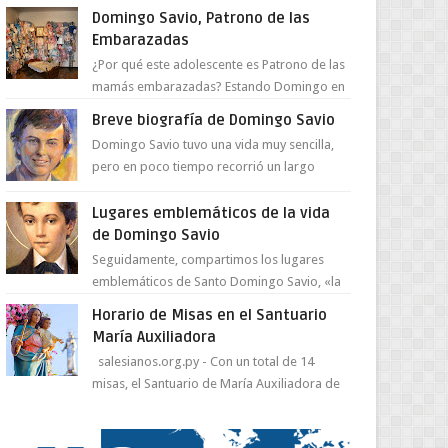
juventud para ...
Domingo Savio, Patrono de las
Embarazadas
¿Por qué este adolescente es Patrono de las
mamás embarazadas? Estando Domingo en
el Oratorio en Turín, un día le pide a Don
Breve biografía de Domingo Savio
Bosco...
Domingo Savio tuvo una vida muy sencilla,
pero en poco tiempo recorrió un largo
camino de santidad, obra maestra del
Espíritu Santo y fr...
Lugares emblemáticos de la vida
de Domingo Savio
Seguidamente, compartimos los lugares
emblemáticos de Santo Domingo Savio, «la
obra maestra de la pedagogía de Don
Horario de Misas en el Santuario
Bosco». San Giovann...
María Auxiliadora
salesianos.org.py - Con un total de 14
misas, el Santuario de María Auxiliadora de
Asunción se prepara para celebrar día de su
Santa Patr...