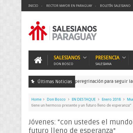
INICIO
RECTOR MAYOR EN PARAGUAY
BOLETÍN SALESIANO
SALESIANOS
PRESENCIA
DON BOSCO
SALESIANA
Se realizó la peregrinación para seguir las huella
Últimas Noticias
ción Misionera
Home
Don Bosco
EN DESTAQUE
Enero 2018
Mun
tiene un hermoso presente y un futuro lleno de esperanza”
Jóvenes: “con ustedes el mundo
futuro lleno de esperanza”