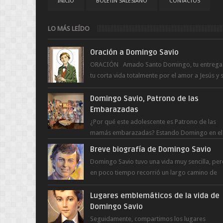
INICIO
BOLETÍN SALESIANO
CONTACTOS
LO MÁS LEÍDO
Oración a Domingo Savio
ORACIÓN Amado Santo Domingo, tu entrega
tu corta vida totalmente por el amor a Jesús y 
Madre. Ayuda hoy a la juventud para ...
Domingo Savio, Patrono de las
Embarazadas
¿Por qué este adolescente es Patrono de las
mamás embarazadas? Estando Domingo en el
Oratorio en Turín, un día le pide a Don Bosco..
Breve biografía de Domingo Savio
Domingo Savio tuvo una vida muy sencilla, pe
en poco tiempo recorrió un largo camino de
santidad, obra maestra del Espíritu Santo y fr..
Lugares emblemáticos de la vida de
Domingo Savio
Seguidamente, compartimos los lugares