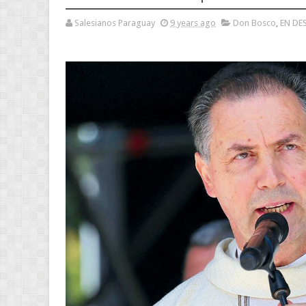
Salesianos Paraguay
9 years ago
Don Bosco
,
EN DE