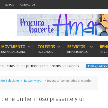
VIDEOS
CONTACTOS
MOVIMIENTO
COLEGIOS
SERVICIOS
REN
JUVENIL SALESIANO
SALESIANOS
INSPECTORIALES
DE CU
s de los primeros misioneros salesianos
150 Expedición Misionera
do Salesiano
Rector Mayor
Jóvenes: “con ustedes el mundo
 tiene un hermoso presente y un