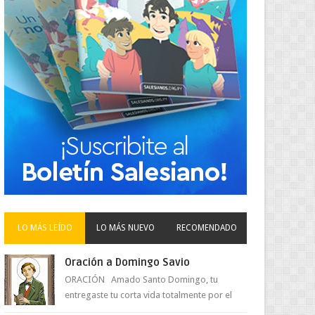
LO MÁS LEÍDO
LO MÁS NUEVO
RECOMENDADO
Oración a Domingo Savio
ORACIÓN Amado Santo Domingo, tu
entregaste tu corta vida totalmente por el
amor a Jesús y su Madre. Ayuda hoy a la